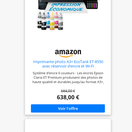
Imprimante photo A3+ EcoTank ET-8550
avec réservoir d’encre et Wi-Fi
Système d’encre 6 couleurs - Les encres Epson
Claria ET Premium produisent des photos de
haute qualité et durables jusqu’au format A3+,
ainsi que des photos en noir et blanc
684,00 €
exceptionnelles avec l’encre grise supplémentaire -
L’encre pigmentaire noire est idéale pour
638,00 €
l’impression de textes nets sur papiers ordinaires
Gain de temps et économies - Cette imprimante
économique vous permet d’imprimer jusqu’à 2
300 photos de haute qualité avec un seul jeu de
bouteilles d’encre* - Les bouteilles et les
réservoirs sont conçus pour être faciles
d’utilisation, ce qui vous épargne les difficultés
associées aux autres systèmes de réservoirs