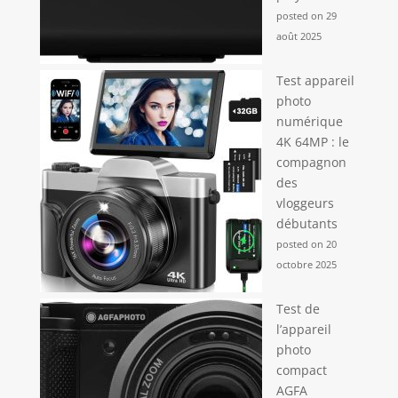
posted on 29
août 2025
Test appareil
photo
numérique
4K 64MP : le
compagnon
des
vloggeurs
débutants
posted on 20
octobre 2025
Test de
l’appareil
photo
compact
AGFA