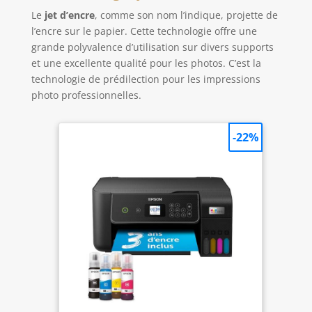
retouche à l'impression avec le logiciel
Le
jet d’encre
, comme son nom l’indique, projette de
d'impression et de mise en page professionnel
l’encre sur le papier. Cette technologie offre une
intuitif de Canon, Professional Print and Layout,
qui vous permet de prendre, de retoucher et
grande polyvalence d’utilisation sur divers supports
d'imprimer vos photos à partir de programmes de
et une excellente qualité pour les photos. C’est la
photographie populaires pour une expérience
tout-en-un, allant de la retouche à l'impression.
technologie de prédilection pour les impressions
photo professionnelles.
-22%