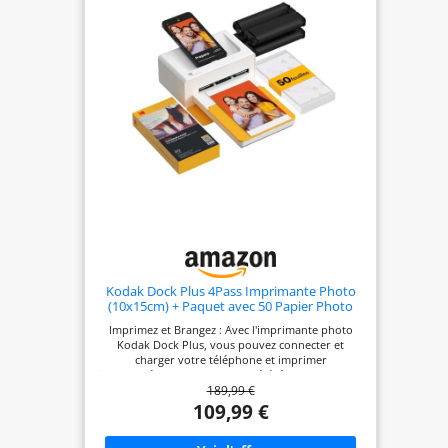
EFFICACE : dotée d’une batterie intégrée avec
recharge USB-C, cette imprimante de poche sans
fil est toujours prête à vous accompagner dans
votre prochaine aventure, prouvant que l’on peut
être petit mais puissant. VOS PHOTOS, À VOTRE
MANIÈRE : utilisez l'application Canon Mini Print
avec cette imprimante pour smartphone Canon.
Des impressions autocollantes aux collages
uniques, vos souvenirs peuvent désormais être
aussi nomades que vous.
Kodak Dock Plus 4Pass Imprimante Photo
(10x15cm) + Paquet avec 50 Papier Photo
(10 Feuilles Initiales + Paquet de 40 Feuilles)
Imprimez et Brangez : Avec l'imprimante photo
Kodak Dock Plus, vous pouvez connecter et
charger votre téléphone et imprimer
instantanément vos photos préférées. Kodak Dock
189,99 €
Plus est compatible avec les appareils Apple et
Android et prend également en charge la
109,99 €
connexion sans fil Bluetooth. Qualité photo
supérieure : Le Kodak Mini 3 Retro utilise la