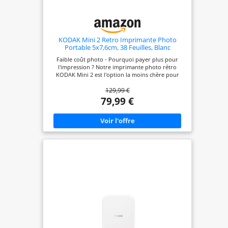
KODAK Mini 2 Retro Imprimante Photo
Portable 5x7,6cm, 38 Feuilles, Blanc
Faible coût photo - Pourquoi payer plus pour
l'impression ? Notre imprimante photo rétro
KODAK Mini 2 est l'option la moins chère pour
imprimer directement depuis la maison. Les
129,99 €
photos sont moins chères si elles sont achetées
dans le paquet avec l'imprimante. Qualité photo
79,99 €
exceptionnelle - KODAK Mini 2 Retro utilise la
technologie 4PASS pour imprimer instantanément
des photos impeccables. Chaque photo est
imprimée par un processus de plastification en
couches de ruban, ce qui la rend résistante aux
traces de doigts et résistante à l'eau pour garantir
une qualité durable. Deux types de photos :
l'imprimante photo rétro KODAK Mini 2 prend en
charge les photos avec marge et les photos sans
bordure. Écrivez vos souvenirs en photos avec
marge pour qu'ils restent éternels. Imprimez des
photos sans marge pour obtenir des images plus
grandes. L'application AR - Téléchargez
l'application KODAK pour imprimante photo pour
imprimer n'importe où et n'importe quand. Vous
pouvez utiliser les fonctions amusantes de la
réalité augmentée et d'autres fonctions