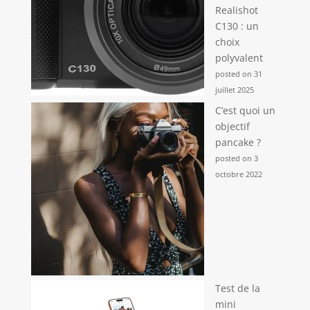
Realishot
C130 : un
choix
polyvalent
posted on 31
juillet 2025
C’est quoi un
objectif
pancake ?
posted on 3
octobre 2022
Test de la
mini