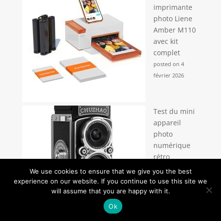
imprimante
photo Liene
Amber M110
avec kit
complet
posted on 4
février 2026
Test du mini
appareil
photo
numérique
rétro
CHUZHAO :
We use cookies to ensure that we give you the best
compact et
experience on our website. If you continue to use this site we
idéal pour
will assume that you are happy with it.
débutants
Ok
posted on 23