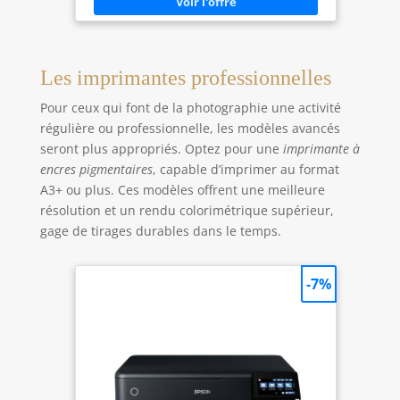
technologie 11PASS, qui permet d'imprimer des
photos avec des couches de couleur et de les
plastifiées. Elles sont protégées contre les
empreintes digitales et l'eau. Deux types de
photos : Notre produit permet d'imprimer des
photos avec ou sans bordure. Avec cet appareil,
Les imprimantes professionnelles
vous pouvez par exemple écrire sur la bordure la
date de la photo ou l'imprimer sans bordure pour
Pour ceux qui font de la photographie une activité
une plus grande photo ! Téléchargez l'application
KODAK Photo Printer et imprimez de n'importe
régulière ou professionnelle, les modèles avancés
où et à n'importe quel moment ! Elle offre des
seront plus appropriés. Optez pour une
imprimante à
options décoratives telles que des filtres, des
cadres et bien d'autres choses encore !
encres pigmentaires
, capable d’imprimer au format
A3+ ou plus. Ces modèles offrent une meilleure
résolution et un rendu colorimétrique supérieur,
gage de tirages durables dans le temps.
-7%