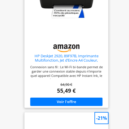
atteindre 10 pages par minute*, vous pouvez
effectuer rapidement plusieurs tâches en toute
simplicité. * Voir epson.fr/ecotankfootnotes
HP DeskJet 2920, 89F97B, Imprimante
Multifonction, Jet d’Encre A4 Couleur,
Recto/Verso Manuel, 7,5 ppm, Wi-FI, 3 Mois
Connexion sans fil : Le Wi-Fi bi-bande permet de
d'InstantInk Inclus, Noire
garder une connexion stable depuis n’importe
quel appareil Compatible avec HP Instant Ink, le
service de réapprovisionnement automatique
64,90 €
d’encre qui envoie les cartouches directement
chez vous Contrôle total avec l’application HP
55,49 €
Smart : Imprimez, numérisez et gérez l’imprimante
depuis votre mobile, tablette ou ordinateur grâce
à l’application HP Smart Qualité d’impression et
bonnes performances : Vitesse allant jusqu’à 7,5
ppm en noir et 5,5 ppm en couleur, avec une
résolution pouvant atteindre 1 200 x 1 200 ppp
-21%
Panneau intuitif et design fonctionnel : Inclut un
panneau de commande LCD à icônes et un bac
d’entrée de 60 feuilles Contenu de la boîte